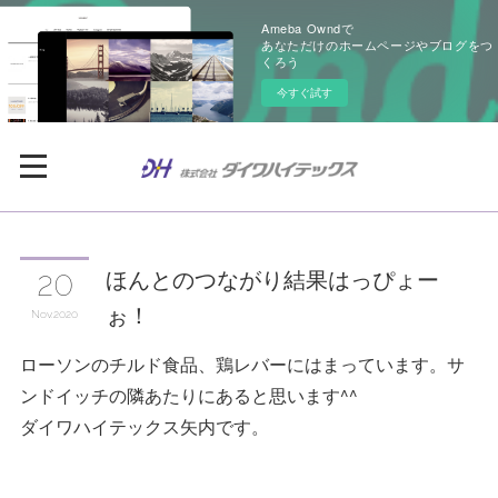
Ameba Owndで
あなただけのホームページやブログをつ
くろう
今すぐ試す
ほんとのつながり結果はっぴょー
20
ぉ！
Nov
2020
ローソンのチルド食品、鶏レバーにはまっています。サ
ンドイッチの隣あたりにあると思います^^
ダイワハイテックス矢内です。