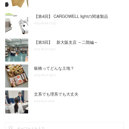
(
2
)
(
1
)
【第4回】 CARGOWELL lightの関連製品
(
2
)
2023.06.28 07:19
(
3
)
【第3回】 新大阪支店 ～二階編～
2023.06.27 03:20
(
3
)
(
1
)
板橋ってどんな土地？
2023.06.07 09:10
(
2
)
文系でも理系でも大丈夫
2023.05.22 04:51