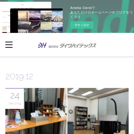
Ameba Owndで
あなただけのホームページやブログをつ
くろう
今すぐ試す
2019
.
12
24
Dec
2019