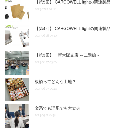
【第5回】 CARGOWELL lightの関連製品
(
1
)
(
2
)
2023.07.24 07:42
(
6
)
(
2
)
(
1
)
【第4回】 CARGOWELL lightの関連製品
(
2
)
2023.06.28 07:19
(
3
)
【第3回】 新大阪支店 ～二階編～
2023.06.27 03:20
(
3
)
(
1
)
板橋ってどんな土地？
2023.06.07 09:10
(
2
)
文系でも理系でも大丈夫
2023.05.22 04:51