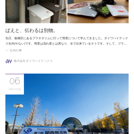
ばえと、伝わるは別物。
先日、板橋区にあるプラネタリムに行って彗星について学んできました。ダイワハイテック
ス矢内(やない)です。彗星は流れ星とは異なり、水で出来ているそうです。そして、プラ…
一
社内行事
株式会社ダイワハイテックス
06
Dec
2019